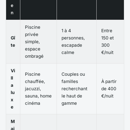
e
n
Piscine
1 à 4
Entre
privée
Gî
personnes,
150 et
simple,
te
escapade
300
espace
calme
€/nuit
ombragé
Vi
Piscine
Couples ou
ll
chauffée,
familles
À partir
a
jacuzzi,
recherchant
de 400
lu
sauna, home
le haut de
€/nuit
x
cinéma
gamme
e
M
ai