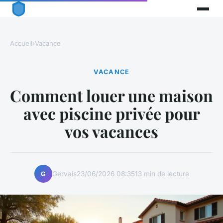
Accueil
›
Vacance
VACANCE
Comment louer une maison
avec piscine privée pour
vos vacances
Gervais
23/06/2026 08:35
13 min de lecture
G