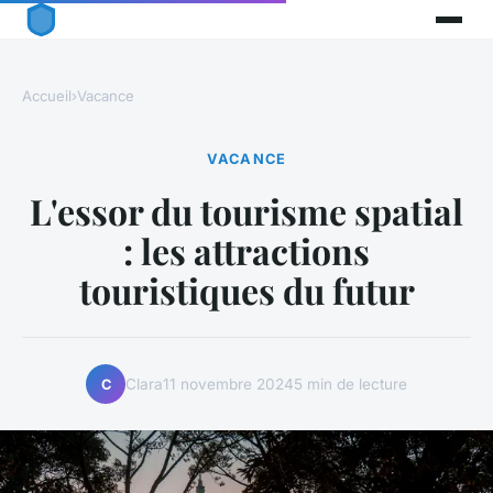
Accueil
›
Vacance
VACANCE
L'essor du tourisme spatial
: les attractions
touristiques du futur
Clara
11 novembre 2024
5 min de lecture
C