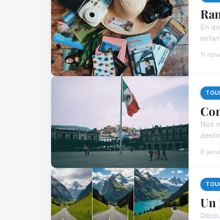
Ran
En quê
enfan
11 no
TOU
Con
Nos m
desti
8 janv
TOU
Un 
Décou