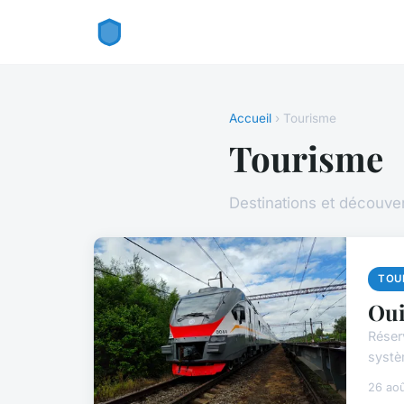
Accueil
› Tourisme
Tourisme
Destinations et découver
TOU
Oui
Réser
systèm
26 ao