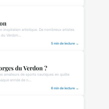
don
n inspiration artistique. De nombreux artistes
 du Verdon...
5 min de lecture →
Gorges du Verdon ?
 les amateurs de sports nautiques en quête
haque année de n...
6 min de lecture →