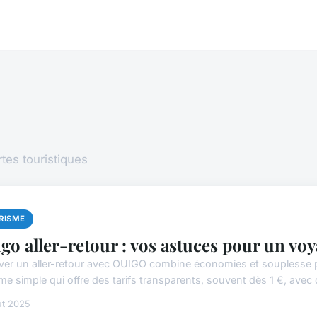
tes touristiques
RISME
go aller-retour : vos astuces pour un voy
ver un aller-retour avec OUIGO combine économies et souplesse 
e simple qui offre des tarifs transparents, souvent dès 1 €, avec d
ût 2025