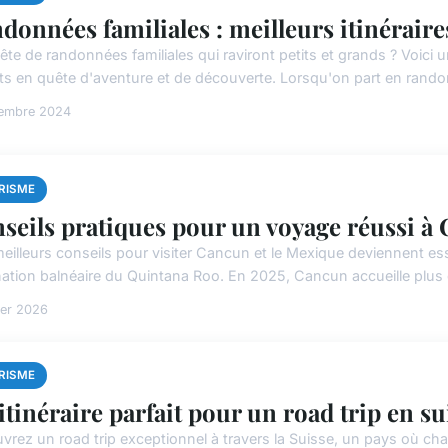
données familiales : meilleurs itinéraire
te de randonnées familiales qui raviront petits et grands ? Voici u
ts en quête d'aventure et de découverte. Lorsqu'on part en rando
vembre 2024
RISME
seils pratiques pour un voyage réussi 
eilleurs conseils pour visiter Cancun et le Mexique deviennent es
nation balnéaire du Quintana Roo. En 2025, Cancun accueille plus d
ier 2026
RISME
itinéraire parfait pour un road trip en s
vrez un road trip exceptionnel à travers la Suisse, un pays où ch