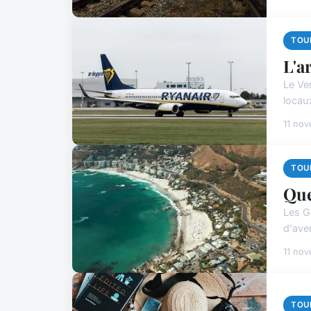
TOU
L'a
Le Ve
locau
11 no
TOU
Que
Les G
d'ave
11 no
TOU