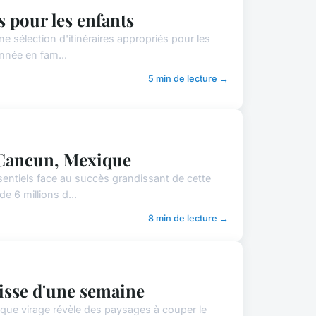
s pour les enfants
ne sélection d'itinéraires appropriés pour les
nnée en fam...
5 min de lecture →
à Cancun, Mexique
sentiels face au succès grandissant de cette
e 6 millions d...
8 min de lecture →
uisse d'une semaine
aque virage révèle des paysages à couper le