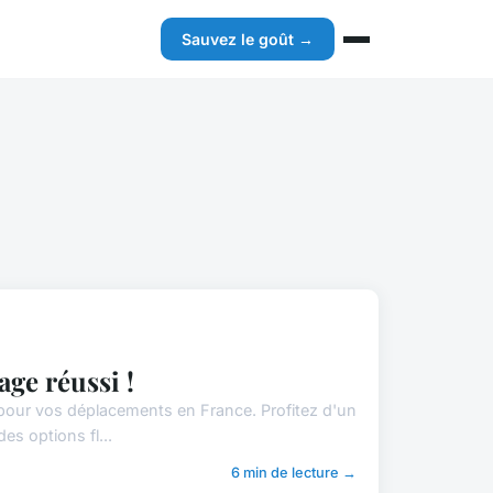
Sauvez le goût →
age réussi !
pour vos déplacements en France. Profitez d'un
es options fl...
6 min de lecture →