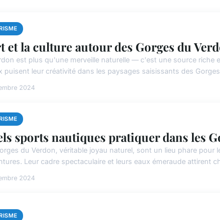
RISME
rt et la culture autour des Gorges du Ver
rdon est plus qu'une merveille naturelle — c'est une source riche e
x puisent leur créativité dans les paysages saisissants des Gorges
vembre 2024
RISME
ls sports nautiques pratiquer dans les 
orges du Verdon, véritable joyau naturel, sont un lieu phare pour
ntures. Leur cadre spectaculaire et leurs eaux émeraude attirent c
vembre 2024
RISME