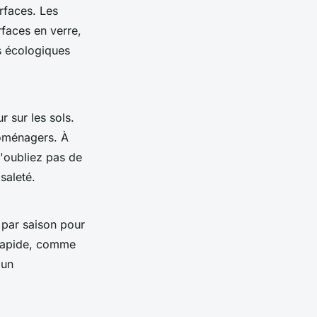
rfaces. Les
rfaces en verre,
ts écologiques
r sur les sols.
roménagers. À
N'oubliez pas de
saleté.
 par saison pour
 rapide, comme
 un