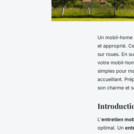
Un mobil-home pe
et approprié. C
sur roues. En s
votre mobil-hom
simples pour mai
accueillant. Pr
son charme et sa
Introducti
L'
entretien mo
optimal. Un
ent