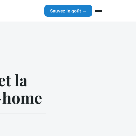
Sauvez le goût →
et la
l-home