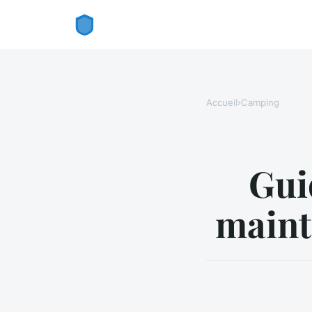
Accueil
›
Camping
Guid
maint