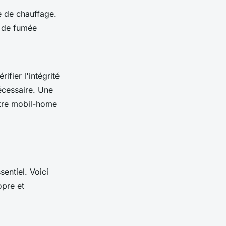
e de chauffage.
s de fumée
ifier l'intégrité
nécessaire. Une
otre mobil-home
sentiel. Voici
opre et