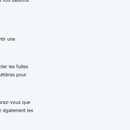
us vos besoins
ntir une
ter les fuites
uttières pour
surez-vous que
ez également les