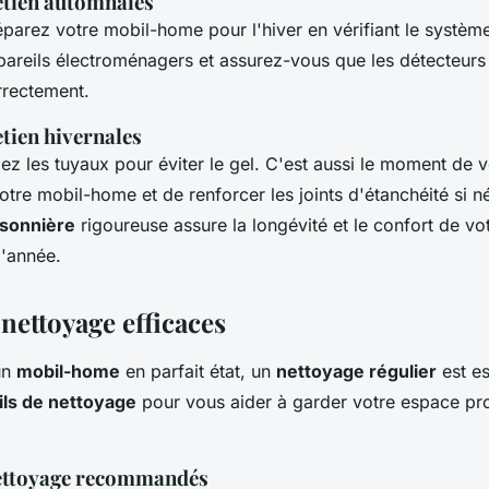
etien automnales
éparez votre mobil-home pour l'hiver en vérifiant le systèm
pareils électroménagers et assurez-vous que les détecteur
rrectement.
tien hivernales
lez les tuyaux pour éviter le gel. C'est aussi le moment de vér
votre mobil-home et de renforcer les joints d'étanchéité si 
aisonnière
rigoureuse assure la longévité et le confort de v
l'année.
nettoyage efficaces
un
mobil-home
en parfait état, un
nettoyage régulier
est es
ils de nettoyage
pour vous aider à garder votre espace pr
nettoyage recommandés