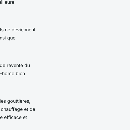
illeure
ils ne deviennent
insi que
 de revente du
il-home bien
es gouttières,
e chauffage et de
e efficace et