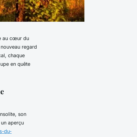
e au cœur du
un nouveau regard
cal, chaque
roupe en quête
ne
nsolite, son
r un aperçu
s-du-