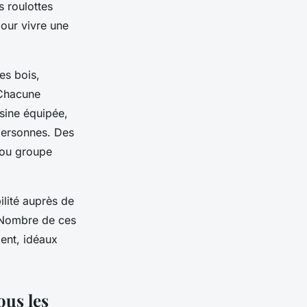
s roulottes
our vivre une
es bois,
 Chacune
isine équipée,
 personnes. Des
 ou groupe
ilité auprès de
. Nombre de ces
ent, idéaux
ous les