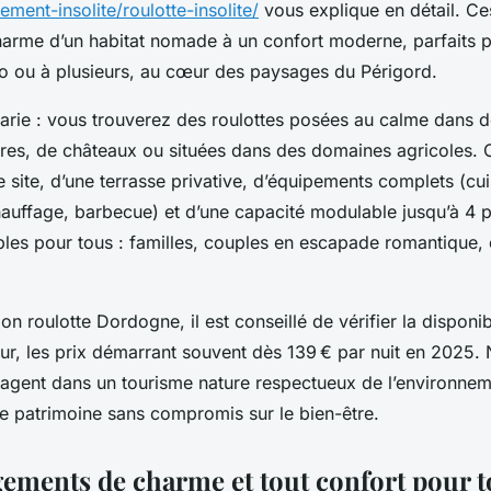
ent-insolite/roulotte-insolite/
vous explique en détail. Ce
harme d’un habitat nomade à un confort moderne, parfaits p
lo ou à plusieurs, au cœur des paysages du Périgord.
varie : vous trouverez des roulottes posées au calme dans d
ères, de châteaux ou situées dans des domaines agricoles.
e site, d’une terrasse privative, d’équipements complets (cu
chauffage, barbecue) et d’une capacité modulable jusqu’à 4
bles pour tous : familles, couples en escapade romantique,
ion roulotte Dordogne, il est conseillé de vérifier la disponib
r, les prix démarrant souvent dès 139 € par nuit en 2025
agent dans un tourisme nature respectueux de l’environnem
le patrimoine sans compromis sur le bien-être.
ements de charme et tout confort pour t