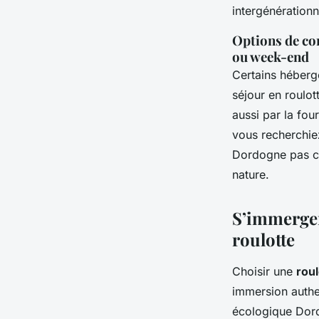
intergénérationn
Options de con
ou week-end
Certains héberg
séjour en roulo
aussi par la fou
vous recherchie
Dordogne pas c
nature.
S’immerger
roulotte
Choisir une
rou
immersion authe
écologique Dord