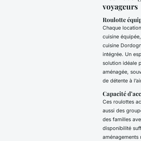
voyageurs
Roulotte équip
Chaque locatio
cuisine équipée,
cuisine Dordogn
intégrée. Un esp
solution idéale 
aménagée, souve
de détente à l’air
Capacité d’acc
Ces roulottes a
aussi des group
des familles av
disponibilité su
aménagements mo