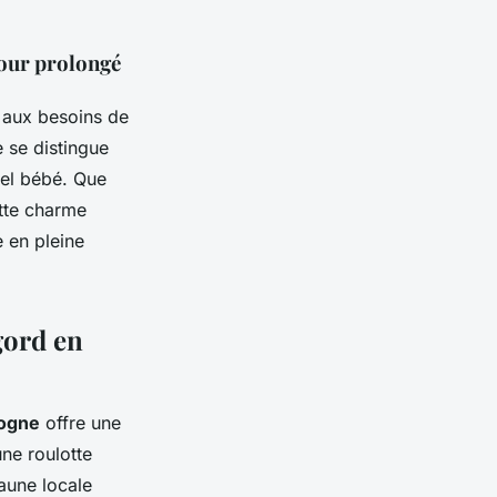
jour prolongé
t aux besoins de
 se distingue
riel bébé. Que
tte charme
 en pleine
gord en
dogne
offre une
ne roulotte
aune locale