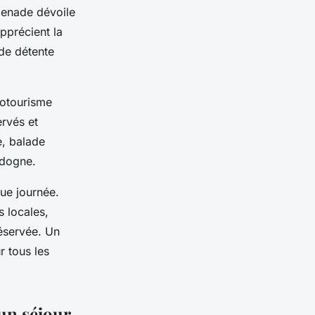
omenade dévoile
pprécient la
de détente
potourisme
ervés et
e, balade
rdogne.
que journée.
s locales,
réservée. Un
r tous les
un séjour