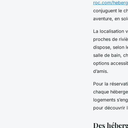
roc.com/hebergem
conjuguent le c
aventure, en so
La localisation 
proches de rivi
dispose, selon l
salle de bain, 
options accessi
d’amis.
Pour la réservat
chaque hébergeu
logements s’eng
pour découvrir 
Des héberg