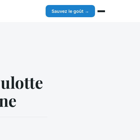
Sauvez le goût →
ulotte
gne