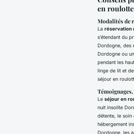
en roulott
Modalités de r
La
réservation
s’étendant du p
Dordogne, des ri
Dordogne ou une 
pendant les haut
linge de lit et 
séjour en roulot
Témoignages, r
Le
séjour en ro
nuit insolite Do
détente, le soin
hébergement ins
Dordogne, les ad