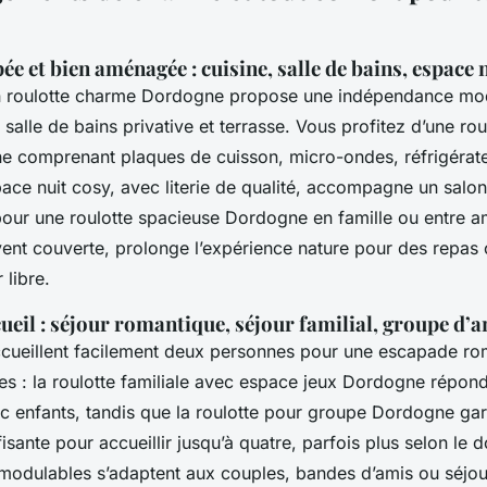
ée et bien aménagée : cuisine, salle de bains, espace n
n roulotte charme Dordogne propose une indépendance mo
 salle de bains privative et terrasse. Vous profitez d’une ro
e comprenant plaques de cuisson, micro-ondes, réfrigérateu
ace nuit cosy, avec literie de qualité, accompagne un salon
pour une roulotte spacieuse Dordogne en famille ou entre am
nt couverte, prolonge l’expérience nature pour des repa
 libre.
ueil : séjour romantique, séjour familial, groupe d’a
ccueillent facilement deux personnes pour une escapade ro
es : la roulotte familiale avec espace jeux Dordogne répon
ec enfants, tandis que la roulotte pour groupe Dordogne gar
ffisante pour accueillir jusqu’à quatre, parfois plus selon le
dulables s’adaptent aux couples, bandes d’amis ou séjou