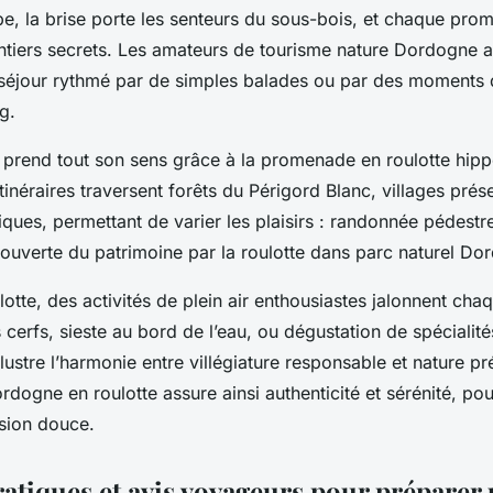
be, la brise porte les senteurs du sous-bois, et chaque pr
tiers secrets. Les amateurs de tourisme nature Dordogne a
un séjour rythmé par de simples balades ou par des moments 
g.
 prend tout son sens grâce à la promenade en roulotte hip
inéraires traversent forêts du Périgord Blanc, villages prés
ques, permettant de varier les plaisirs : randonnée pédestr
ouverte du patrimoine par la roulotte dans parc naturel Do
lotte, des activités de plein air enthousiastes jalonnent cha
cerfs, sieste au bord de l’eau, ou dégustation de spécialité
llustre l’harmonie entre villégiature responsable et nature p
rdogne en roulotte assure ainsi authenticité et sérénité, pou
sion douce.
ratiques et avis voyageurs pour préparer 