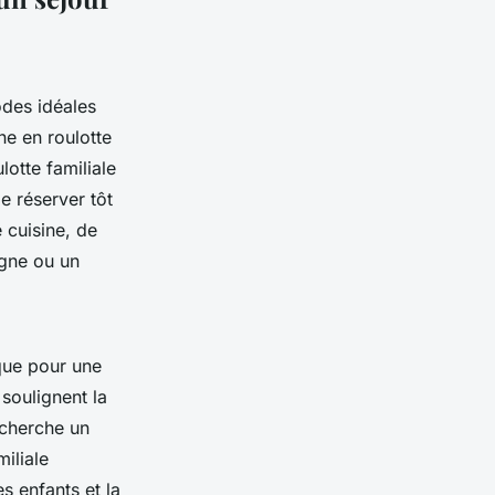
odes idéales
ne en roulotte
otte familiale
e réserver tôt
 cuisine, de
ogne ou un
que pour une
soulignent la
 cherche un
iliale
s enfants et la