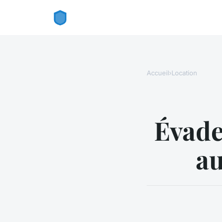
Accueil
›
Location
Évade
au