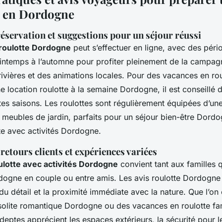
e en Dordogne
éservation et suggestions pour un séjour réussi
 roulotte Dordogne
peut s’effectuer en ligne, avec des péri
rintemps à l’automne pour profiter pleinement de la campag
vières et des animations locales. Pour des vacances en roul
location roulotte à la semaine Dordogne, il est conseillé d
es saisons. Les roulottes sont régulièrement équipées d’une
de meubles de jardin, parfaits pour un séjour bien-être Dord
te avec activités Dordogne.
etours clients et expériences variées
ulotte avec activités Dordogne
convient tant aux familles 
rdogne en couple ou entre amis. Les avis roulotte Dordogne 
 du détail et la proximité immédiate avec la nature. Que l’on
olite romantique Dordogne ou des vacances en roulotte fam
eptes apprécient les espaces extérieurs, la sécurité pour le