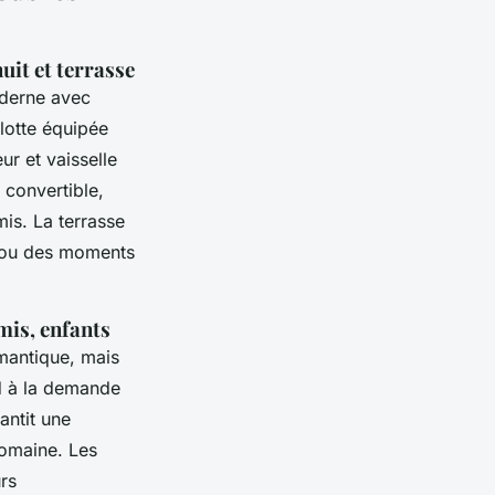
uit et terrasse
derne avec
ulotte équipée
r et vaisselle
 convertible,
is. La terrasse
s ou des moments
mis, enfants
mantique, mais
d à la demande
antit une
 domaine. Les
rs